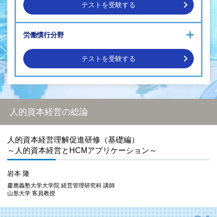
経営の各論です。
テストを受験する
政府の人的資本可視化指針には、人材育成、従業員エンゲージメン
ト、ダイバーシティなど、7つの分野が取り上げられています。
【労働安全衛生基礎研修】労働安全衛生の基本
それらの各分野を具体的に学び、自社や自組織で実践する手法を身に
労働慣行分野
【労働安全衛生基礎研修】労働安全衛生の実務
つけることができる講座を展開します。
【労働安全衛生基礎研修】労働安全衛生マネジメントシステ
ムと化学物質管理
テストを受験する
労働安全衛生マネジメント研修（基礎編）
POINT 3
労働安全衛生マネジメント研修（応用編）
人的資本経営と労務コンプライアンス①
人的資本経営の総論と各論を学んだ後に、習得しておくべき内容が人
労働安全衛生マネジメント研修（実践編）
人的資本経営と労務コンプライアンス②
的資本情報の開示方法に関する知識やスキルです。
労務コンプライアンスの実現に向けて
政府の人的資本可視化指針には、人的資本の開示を促す主な開示例と
人的資本経営の総論
して19事項が示されています。
その19事項に即した開示方法をわかりやすく解説するとともに、その
情報の効果的な活用方法を伝授します。
人的資本経営理解促進研修（基礎編）
～人的資本経営とHCMアプリケーション～
岩本 隆
慶應義塾大学大学院 経営管理研究科 講師
山形大学 客員教授