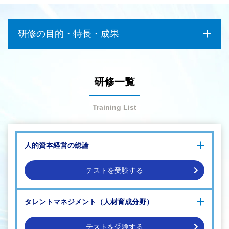
研修の目的・特長・成果
研修一覧
Training List
人的資本経営の総論
人的資本経営に関する理解を促進し、人的資本経営を実現して
テストを受験する
いくためのヒントを得たい
人的資本経営を進めたいが、実際に各分野への投資を行ってい
人的資本経営理解促進研修（基礎編）
く施策を具体的に学びたい
タレントマネジメント（人材育成分野）
～人的資本経営とHCMアプリケーション～
人的資本の情報をどのように開示すればよいのか、その方法を
人的資本経営理解促進研修（応用編）
わかりやすく教えてほしい
～産業人材政策と国際標準～
テストを受験する