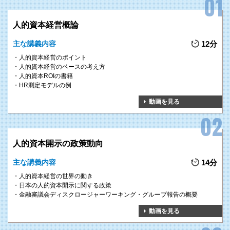
1
人的資本経営の共通理解を
GOAL
人的資本経営概論
浸透させる
主な講義内容
12分
人的資本経営の意義、求められる理由、国内外の最新動向など、人的資本経
人的資本経営のポイント
営の重要性に関する共通認識が全組織へ広がることで、人的資本経営を着実
人的資本経営のベースの考え方
に進める基盤を整備することができるようになります。
人的資本ROIの書籍
HR測定モデルの例
動画を見る
2
人への投資促進で
GOAL
企業・組織価値を最大化する
人的資本開示の政策動向
人への投資に関する各分野の具体的手法や施策を学び、利益や付加価値を生
主な講義内容
14分
み出す人的資本へ優先的に投資を行っていくことで、企業や組織の価値を最
人的資本経営の世界の動き
大限に高めることが可能になります。
日本の人的資本開示に関する政策
金融審議会ディスクロージャーワーキング・グループ報告の概要
動画を見る