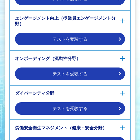
人的資本経営理解促進研修（実践編）
～人的資本経営の実践～
タレントマネジメント研修（基礎編）
人的資本情報開示方法習得研修（基礎編）
エンゲージメント向上（従業員エンゲージメント分
タレントマネジメント研修（実践編）
人的資本情報開示方法習得研修（実践編）
野）
人材育成や従業員満足度UP、定着につながるタレントマネ
「人的資本の情報開示」実務対応
ジメント術
～効果的に情報を開示したい人事部、新サービスを提供した
い社労士が行うべきこと～
テストを受験する
従業員エンゲージメント向上研修（基礎編）
オンボーディング（流動性分野）
従業員エンゲージメント向上研修（施策・ケーススタディ
編）
POINT 1
従業員エンゲージメント向上研修（人的資本開示編）
テストを受験する
人的資本経営を推進していくためには、人的資本経営とは何か、それ
がなぜいま求められるのか、国内外の人的資本経営に関するルール整
オンボーディング（定着・戦力化）研修（基礎編）
備の動きなど、人的資本経営の重要性や動向を自社や自組織内で理解
ダイバーシティ分野
オンボーディング（定着・戦力化）研修（実践編）
を深める必要があります。
オンボーディング（定着・戦力化）研修（応用編）
それらの基礎知識をしっかりと学ぶことができる人的資本経営の総論
後継者育成計画（サクセッションプラン）策定研修（基礎
テストを受験する
プログラムを提供します。
編）
後継者育成計画（サクセッションプラン）策定研修（応用
人的資本経営とダイバーシティ、多様化
編）
POINT 2
労働安全衛生マネジメント（健康・安全分野）
人的資本経営とダイバーシティ
後継者育成計画（サクセッションプラン）策定研修（実践
人的資本経営の総論を理解した上で、つぎに必要になるのが人的資本
ダイバーシティを実現する人事制度
編）