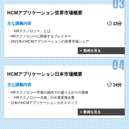
3
政府や投資家からの
GOAL
人的資本開示要求への評価を得る
HCMアプリケーション世界市場概要
人的資本の開示方法を習得し、その情報を効果的に活用することで、政府や
主な講義内容
13分
投資家などからの人的資本情報の開示要求の高まりに対応し、それらのステ
ークホルダーからの高い評価を得ることができます。
「HRテクノロジー」とは
HRテクノロジーに関係するプレイヤー
2021年のHCMアプリケーションの世界市場シェア
動画を見る
HCMアプリケーション日本市場概要
主な講義内容
14分
HRテクノロジー市場の国内での盛り上がりの推移
「HRテクノロジー大賞」の大賞受賞企業
日本のHCMアプリケーションカオスマップ
動画を見る