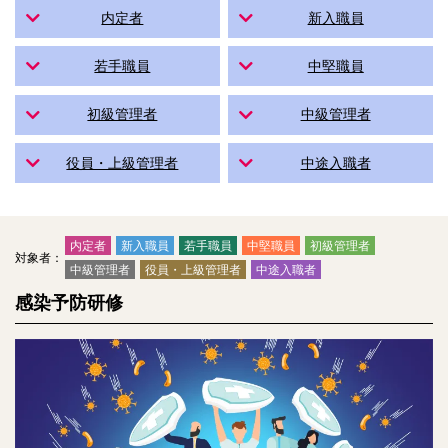
内定者
新入職員
若手職員
中堅職員
初級管理者
中級管理者
役員・上級管理者
中途入職者
内定者
新入職員
若手職員
中堅職員
初級管理者
対象者：
中級管理者
役員・上級管理者
中途入職者
感染予防研修