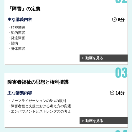
「障害」の定義
主な講義内容
6分
精神障害
知的障害
発達障害
難病
身体障害
動画を見る
障害者福祉の思想と権利擁護
主な講義内容
14分
ノーマライゼーションの8つの原則
障害者観と支援における考え方の変遷
エンパワメントとストレングスの考え
動画を見る