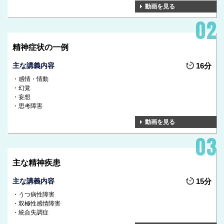
動画を見る
精神症状の一例
主な講義内容
16分
感情・情動
幻覚
妄想
思考障害
動画を見る
主な精神疾患
主な講義内容
15分
うつ病性障害
双極性感情障害
統合失調症