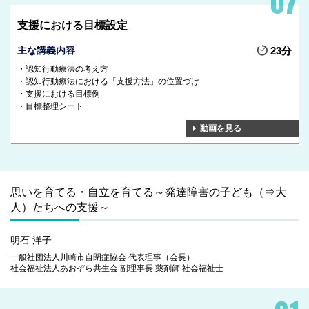
支援における目標設定
主な講義内容
23分
認知行動療法の考え方
認知行動療法における「支援方法」の位置づけ
支援における目標例
目標整理シート
動画を見る
思いを育てる・自立を育てる～発達障害の子ども（⇒大
人）たちへの支援～
明石 洋子
一般社団法人川崎市自閉症協会 代表理事（会長）
社会福祉法人あおぞら共生会 副理事長 薬剤師 社会福祉士