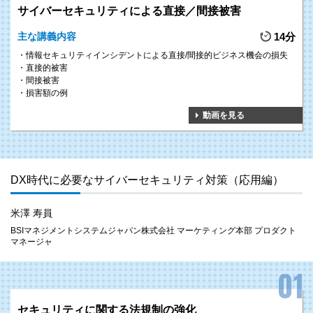
らす影響まで学ぶことで、自組織で想定し得るセキュリティインシデントに
サイバーセキュリティによる直接／間接被害
ついて、人的対策、組織的対策、技術的対策を講じることができるようにな
ります。
主な講義内容
14分
情報セキュリティインシデントによる直接/間接的ビジネス機会の損失
直接的被害
間接被害
損害額の例
2
想定し得る様々な災害に対して、
GOAL
動画を見る
具体的な対策を提示
大地震等の自然災害、感染症のまん延、テロ等の事件など様々なリスクが顕
在する現在。防災では、従業員や建物・設備・ライフラインをはじめとする
DX時代に必要なサイバーセキュリティ対策（応用編）
経営資源を守ることが重要です。
本研修を受講することで、地震、水害、感染症など災害によって異なる守り
方を理解し、実践できるようになります。
米澤 寿員
BSIマネジメントシステムジャパン株式会社 マーケティング本部 プロダクト
マネージャ
3
事業継続計画の策定に関する
GOAL
手順やポイントの習得
セキュリティに関する法規制の強化