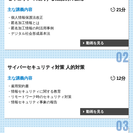
大地震等の自然災害、感染症のまん延、テロ等の事件により、企業が危機的
主な講義内容
21分
な状況に遭遇した場合でも、重要な業務を継続あるいは早期復旧を可能とす
個人情報保護法改正
BCP（事業継続計画）策定の基本手順と見直しのポイントを習得することが
匿名加工情報とは
できます。
匿名加工情報の利活用事例
デジタル社会形成基本法
動画を見る
サイバーセキュリティ対策 人的対策
主な講義内容
12分
雇用契約書
情報セキュリティに関する教育
リモートワーク時のセキュリティ対策
情報セキュリティ事象の報告
動画を見る