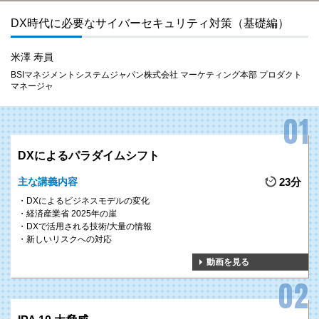
DX時代に必要なサイバーセキュリティ対策（基礎編）
米澤 寿員
BSIマネジメントシステムジャパン株式会社 マーケティング本部 プロダクト
マネージャ
POINT 1
身代金目的のランサムウェア、5G、IoT機器を狙った攻撃や国家をタ
ーゲットにした標的型の攻撃などが昨今、増加しています。
DXによるパラダイムシフト
本研修では、こうした新しい情報セキュリティリスクについて理解を
深めるとともに、個人情報保護法改正やデジタル庁の発足など国とし
主な講義内容
23分
ての取り組みに関しても学ぶことができます。
DXによるビジネスモデルの変化
経済産業省 2025年の崖
POINT 2
DXで活用される技術/大量の情報
新しいリスクへの対応
情報セキュリティインシデントが発生した場合、メールの送受信の停
止やサーバー停止、情報漏洩の発生などの直接的な被害だけでなく、
動画を見る
ブランドイメージの低下や取引停止、株価への影響といった間接的な
被害も膨らみます。
本研修では、企業の存亡に関わる被害の恐れもある情報セキュリティ