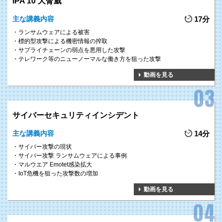
IPA 10 大脅威
インシデントが企業に与える影響について解説いたします。
主な講義内容
17分
POINT 3
ランサムウェアによる被害
災害時は、従業員、建物、設備、ライフライン等の経営資源を守るこ
標的型攻撃による機密情報の搾取
サプライチェーンの弱点を悪用した攻撃
とが重要ですが、経営資源の守り方は災害によって異なります。
テレワーク等のニューノーマルな働き方を狙った攻撃
本研修では、地震、水害、感染症など災害ごとに取り上げ、それぞれ
の事例や被害想定、事前対策、初動のアクション等を具体的に解説い
動画を見る
たします。
サイバーセキュリティインシデント
主な講義内容
14分
サイバー攻撃の現状
サイバー攻撃 ランサムウェアによる事例
マルウエア Emotet感染拡大
IoT危機を狙った攻撃数の増加
1
昨今のセキュリティ事故に関する
GOAL
動画を見る
知識の習得
昨今のセキュリティインシデントの事例からセキュリティ事故が企業にもた