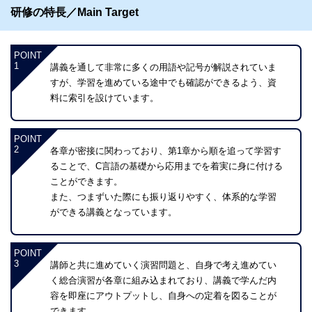
研修の特長／Main Target
POINT
1
講義を通して非常に多くの用語や記号が解説されていま
すが、学習を進めている途中でも確認ができるよう、資
料に索引を設けています。
POINT
2
各章が密接に関わっており、第1章から順を追って学習す
ることで、C言語の基礎から応用までを着実に身に付ける
ことができます。
また、つまずいた際にも振り返りやすく、体系的な学習
ができる講義となっています。
POINT
3
講師と共に進めていく演習問題と、自身で考え進めてい
く総合演習が各章に組み込まれており、講義で学んだ内
容を即座にアウトプットし、自身への定着を図ることが
できます。