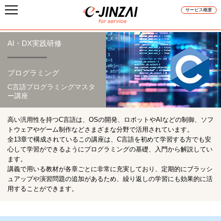
サービス概要
AI・DX実践研修
プログラミング
C言語プログラミングマスタ
ー講座
高い汎用性を持つC言語は、OSの開発、ロボットやAIなどの制御、ソフ
トウェアやゲーム制作などさまざまな分野で活用されています。
全13章で構成されているこの講座は、C言語を初めて学習する方でも安
心して学習ができるようにプログラミングの基礎、入門から解説してい
ます。
講義で用いる教材が各章ごとに非常に充実しており、定期的にブラッシ
ュアップや演習問題の追加があるため、繰り返しの学習にも効果的に活
用することができます。