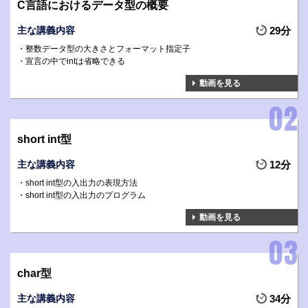
C言語におけるデータ型の概要
主な講義内容
29分
整数データ型の大きさとフォーマット指定子
宣言の中でintは省略できる
動画を見る
short int型
主な講義内容
12分
short int型の入出力の表現方法
short int型の入出力のプログラム
動画を見る
char型
主な講義内容
34分