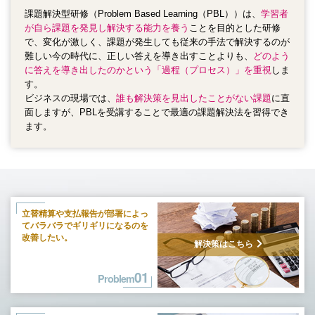
課題解決型研修（Problem Based Learning（PBL））は、
学習者
が自ら課題を発見し解決する能力を養う
ことを目的とした研修
で、
変化が激しく、課題が発生しても従来の手法で解決するのが
難しい今の時代に、正しい答えを導き出すことよりも、
どのよう
に答えを導き出したのかという「過程（プロセス）」を重視
しま
す。
ビジネスの現場では、
誰も解決策を見出したことがない課題
に直
面しますが、PBLを受講することで最適の課題解決法を習得でき
ます。
立替精算や支払報告が部署によっ
て
バラバラでギリギリになるのを
改善したい。
解決策はこちら
01
Problem