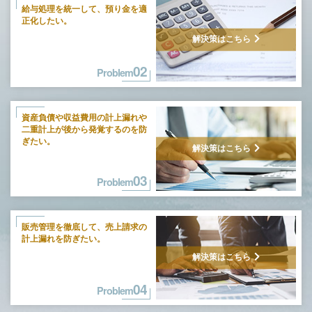
給与処理を統一して、
預り金を適
正化したい。
解決策はこちら
02
Problem
資産負債や収益費用の計上漏れや
二重計上が後から発覚するのを防
ぎたい。
解決策はこちら
03
Problem
販売管理を徹底して、
売上請求の
計上漏れを防ぎたい。
解決策はこちら
04
Problem