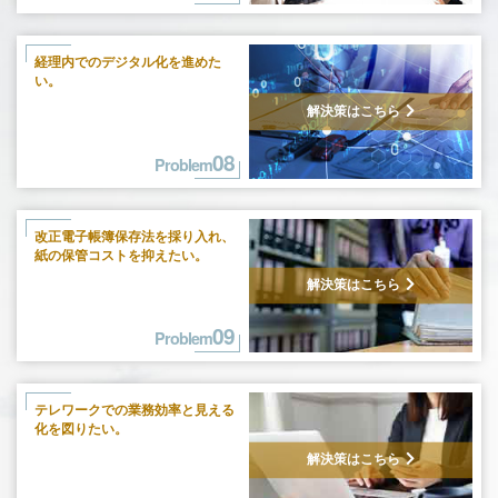
経理内でのデジタル化を進めた
い。
解決策はこちら
08
Problem
改正電子帳簿保存法を採り入れ、
紙の保管コストを抑えたい。
解決策はこちら
09
Problem
テレワークでの業務効率と見える
化を
図りたい。
解決策はこちら