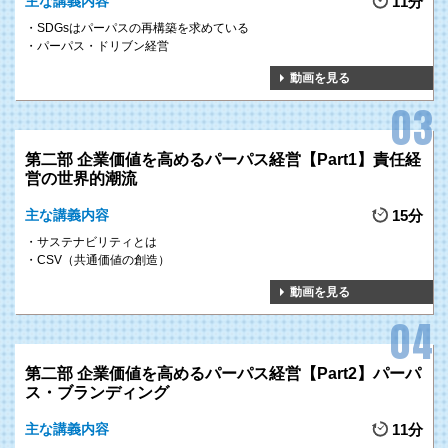
主な講義内容
11分
世界的なムーブメントとなっている
SDGs・脱炭素時代
を生き抜くた
SDGsはパーパスの再構築を求めている
めに、
パーパスを起点
としたいま求められている経営手法を具体的に
パーパス・ドリブン経営
解説します。
動画を見る
第二部 企業価値を高めるパーパス経営【Part1】責任経
営の世界的潮流
主な講義内容
15分
サステナビリティとは
1
パーパス経営の
CSV（共通価値の創造）
GOAL
理解の浸透
動画を見る
パーパス経営の過去・現在・未来に関する理解が
全組織へ広がる
ことで、
社
会から選ばれる組織づくり
を行うことができます。
第二部 企業価値を高めるパーパス経営【Part2】パーパ
ス・ブランディング
主な講義内容
11分
過去の実践知の宝庫から