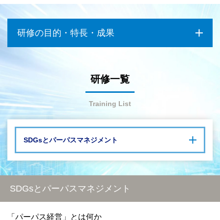
研修の目的・特長・成果
研修一覧
Training List
SDGsとパーパスマネジメント
「パーパス経営」とは何か
日本企業の歴史から学ぶ「パーパス経営」（PART 1）
パーパス（社会における存在意義）経営の本質や社会から選ば
日本企業の歴史から学ぶ「パーパス経営」（PART 2）
れる組織となるための基礎をしっかりと学びたい
日本企業の歴史から学ぶ「パーパス経営」（PART 3）
SDGsとパーパスマネジメント
パーパス経営を実践し、過去に成功を収めた日本の先行事例が
「社会から選ばれる企業」を目指して
あれば、その内容を詳しく教えてほしい
社会がウェルビーイングであるために重要であるSDGsや脱炭
「パーパス経営」とは何か