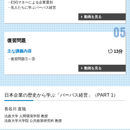
2
GOAL
ESGマネーによる企業選別
現在に活かすヒントを得る
先人たちに学ぶパーパス経営
動画を見る
現代のSDGsやパーパス経営と通底する社会課題の解決に挑み、成功した先
駆者たちの
実践知の宝庫
から現在に活かす
ヒントをみつける
ことができま
す。
復習問題
主な講義内容
13分
復習問題①～⑤
3
パーパス・トランス
GOAL
フォーメーションの実現
動画を見る
ウェルビーイング社会に欠かせない
SDGsや脱炭素の事業環境の変化
に適応
し、パーパスを起点にした経営構造の変革―
パーパス・トランスフォーメー
ション
―を実現することができます。
日本企業の歴史から学ぶ「パーパス経営」（PART 1）
長谷川 直哉
法政大学 人間環境学部 教授
法政大学大学院 公共政策研究科 教授