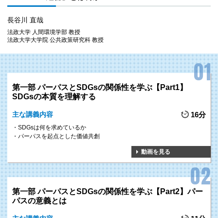
素と絡めて、パーパス経営の手法を解説してほしい
長谷川 直哉
法政大学 人間環境学部 教授
パーパス経営の過去・現在・未来
法政大学大学院 公共政策研究科 教授
「SDGsとパーパスマネジメント研修」
第一部 パーパスとSDGsの関係性を学ぶ【Part1】
SDGsの本質を理解する
主な講義内容
16分
POINT 1
SDGsは何を求めているか
パーパスを明示し、社会問題に対して積極的に取組み、ステークホル
パーパスを起点とした価値共創
ダーの共感を勝ち取る
パーパス経営のエッセンス
をお伝えします。
動画を見る
POINT 2
明治から昭和にかけて、パーパスを追求し、
幸せの量産に成功
した先
駆者たちの姿を
生き生き
と浮かび上がらせる講義を展開します。
第一部 パーパスとSDGsの関係性を学ぶ【Part2】パー
パスの意義とは
POINT 3