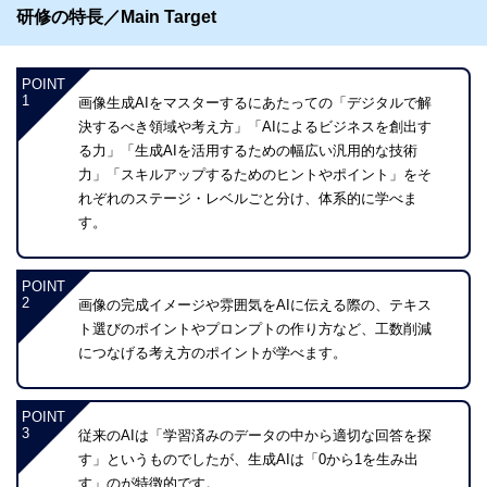
研修の特長／Main Target
POINT
1
画像生成AIをマスターするにあたっての「デジタルで解
決するべき領域や考え方」「AIによるビジネスを創出す
る力」「生成AIを活用するための幅広い汎用的な技術
力」「スキルアップするためのヒントやポイント」をそ
れぞれのステージ・レベルごと分け、体系的に学べま
す。
POINT
2
画像の完成イメージや雰囲気をAIに伝える際の、テキス
ト選びのポイントやプロンプトの作り方など、工数削減
につなげる考え方のポイントが学べます。
POINT
3
従来のAIは「学習済みのデータの中から適切な回答を探
す」というものでしたが、生成AIは「0から1を生み出
す」のが特徴的です。