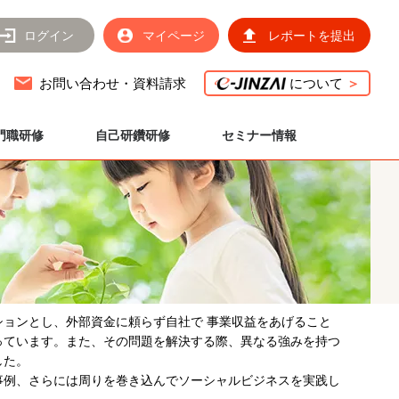
ログイン
マイページ
レポートを提出
お問い合わせ・資料請求
について
＞
門職研修
自己研鑽研修
セミナー情報
ョンとし、外部資金に頼らず自社で 事業収益をあげること
っています。また、その問題を解決する際、異なる強みを持つ
した。
事例、さらには周りを巻き込んでソーシャルビジネスを実践し