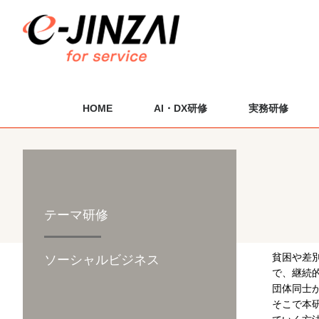
HOME
AI・DX研修
実務研修
テーマ研修
貧困や差
ソーシャルビジネス
で、継続
団体同士
そこで本