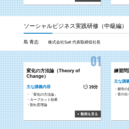
ソーシャルビジネス実践研修（中級編）
島 青志
株式会社Salt 代表取締役社長
変化の方法論（Theory of
練習問
Change）
主な講
主な講義内容
19分
都市の
音の出
「変化の方法論」
カーブカット効果
割れ窓理論
動画を見る