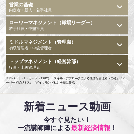
営業の基礎
内定者・新人・若手社員
ローワーマネジメント
（職場リーダー）
若手社員・中堅社員
ミドルマネジメント
（管理職）
初級管理者・中級管理者
トップマネジメント
（経営幹部）
役員・上級管理者
※
ロバート・L・カッツ（1982）『スキル・アプロ―チによる優秀な管理者への道』『ハ
ーバードビジネス』（ダイヤモンド社）を基に作成
新着ニュース動画
今すぐ見たい！
一流講師陣による
最新経済情報
！