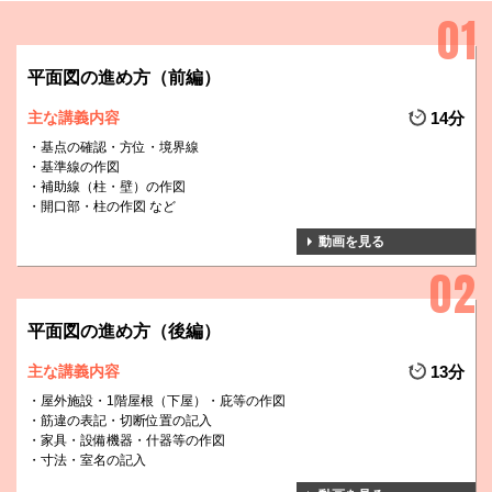
平面図の進め方（前編）
主な講義内容
14分
基点の確認・方位・境界線
基準線の作図
補助線（柱・壁）の作図
開口部・柱の作図 など
動画を見る
平面図の進め方（後編）
主な講義内容
13分
屋外施設・1階屋根（下屋）・庇等の作図
筋違の表記・切断位置の記入
家具・設備機器・什器等の作図
寸法・室名の記入