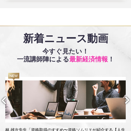
新着ニュース動画
今すぐ見たい！
一流講師陣による
最新経済情報
！
林 雄次先生「資格取得のすすめ〜資格ソムリエが紹介する【人生