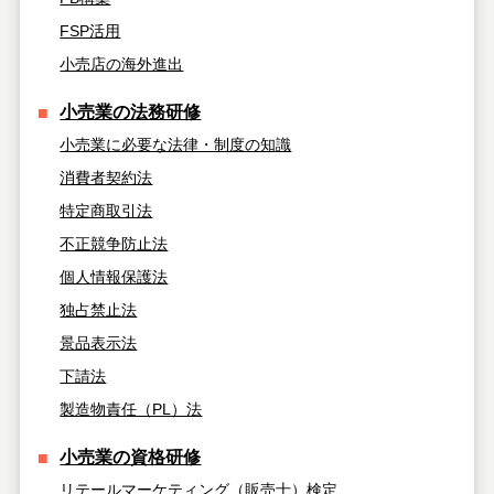
FSP活用
小売店の海外進出
小売業の法務研修
小売業に必要な法律・制度の知識
消費者契約法
特定商取引法
不正競争防止法
個人情報保護法
独占禁止法
景品表示法
下請法
製造物責任（PL）法
小売業の資格研修
リテールマーケティング（販売士）検定