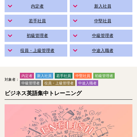
内定者
新入社員
若手社員
中堅社員
初級管理者
中級管理者
役員・上級管理者
中途入職者
内定者
新入社員
若手社員
中堅社員
初級管理者
対象者：
中級管理者
役員・上級管理者
中途入職者
ビジネス英語集中トレーニング