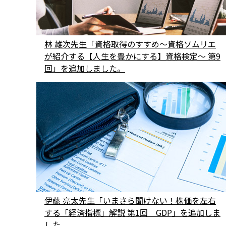
林 雄次先生「資格取得のすすめ〜資格ソムリエ
が紹介する【人生を豊かにする】資格検定～ 第9
回」を追加しました。
伊藤 亮太先生「いまさら聞けない！株価を左右
する「経済指標」解説 第1回 GDP」を追加しま
した。