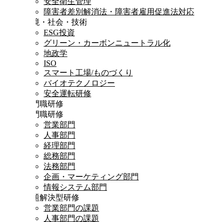
安全衛生管理
障害者差別解消法・障害者雇用促進法対応
環境・社会・技術
ESG投資
グリーン・カーボンニュートラル化
地政学
ISO
スマート工場/ものづくり
バイオテクノロジー
安全運転研修
専門職研修
専門職研修
営業部門
人事部門
経理部門
総務部門
法務部門
企画・マーケティング部門
情報システム部門
課題解決型研修
営業部門の課題
人事部門の課題