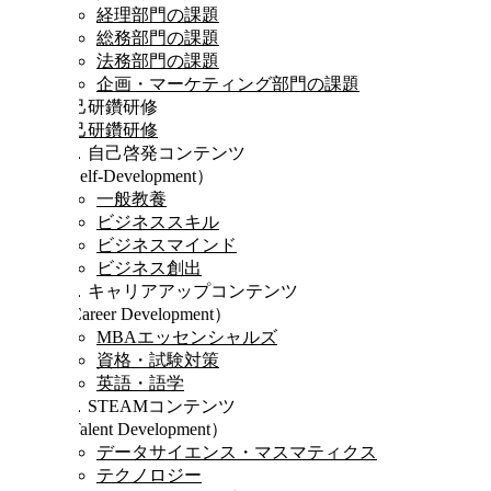
経理部門の課題
総務部門の課題
法務部門の課題
企画・マーケティング部門の課題
自己研鑽研修
自己研鑽研修
Ⅰ．自己啓発コンテンツ
（Self-Development）
一般教養
ビジネススキル
ビジネスマインド
ビジネス創出
Ⅱ．キャリアアップコンテンツ
（Career Development）
MBAエッセンシャルズ
資格・試験対策
英語・語学
Ⅲ．STEAMコンテンツ
（Talent Development）
データサイエンス・マスマティクス
テクノロジー