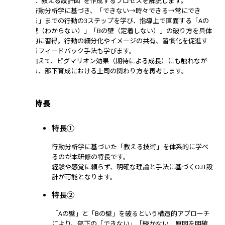
し“教える設計図”を作成するプロセスを解説します。
行動分析学に基づき、「できない→時々できる→常にでき
る」までの行動の3ステップを学び、指導上で直面する「Aの
壁（わからない）」「Bの壁（定着しない）」の破り方を具体
的に習得。行動の細分化やイメージの共有、習慣化を促進す
るフィードバック手法も学びます。
加えて、ピグマリオン効果（期待による成長）にも触れなが
ら、部下育成における上司の関わり方を再考します。
講座の特長
特長①
行動分析学に基づいた「教える技術」を体系的に学べ
るのが本研修の特長です。
経験や感覚に頼らず、明確な理論と手法に基づくOJT設
計が可能となります。
特長②
「Aの壁」と「Bの壁」を破るという構造的アプローチ
により、部下の「できない」「続かない」原因を明確