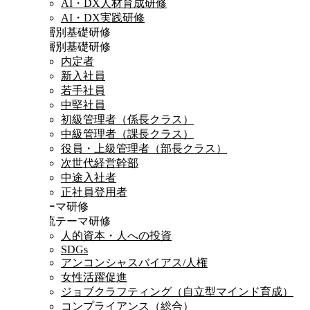
AI・DX人材育成研修
AI・DX実践研修
階層別基礎研修
階層別基礎研修
内定者
新入社員
若手社員
中堅社員
初級管理者（係長クラス）
中級管理者（課長クラス）
役員・上級管理者（部長クラス）
次世代経営幹部
中途入社者
正社員登用者
テーマ研修
時流テーマ研修
人的資本・人への投資
SDGs
アンコンシャスバイアス/人権
女性活躍促進
ジョブクラフティング（自立型マインド育成）
コンプライアンス（総合）