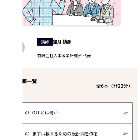
望月 禎彦
講師
有限会社人事政策研究所 代表
講座動画一覧
全6本（計22分）
OJTとは何か
01
1分
まずは教えるための設計図を作る
02
2分