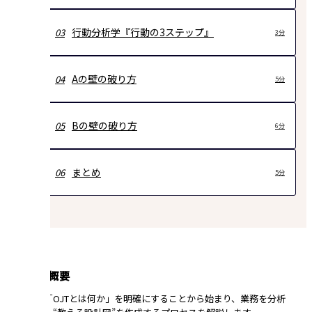
行動分析学『行動の3ステップ』
03
3分
Aの壁の破り方
04
5分
Bの壁の破り方
05
6分
まとめ
06
5分
講座の概要
「OJTとは何か」を明確にすることから始まり、業務を分析