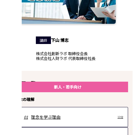
下山 博志
講師
株式会社創新ラボ 取締役会長
株式会社人財ラボ 代表取締役社長
講座動画一覧
新人・若手向け
経営理念の理解
理念を学ぶ理由
01
13分