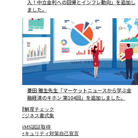
入！中立金利への回帰とインフレ動向」を追加し
ました。
菱田 雅生先生「マーケットニュースから学ぶ金
融経済のキホン 第104回」を追加しました。