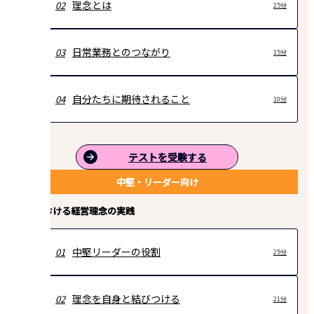
理念とは
02
25分
日常業務とのつながり
03
15分
自分たちに期待されること
04
10分
テストを受験する
中堅・リーダー向け
実務における経営理念の実践
中堅リーダーの役割
01
25分
理念を自身と結びつける
02
21分