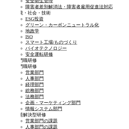
安全衛生管理
障害者差別解消法・障害者雇用促進法対応
環境・社会・技術
ESG投資
グリーン・カーボンニュートラル化
地政学
ISO
スマート工場/ものづくり
バイオテクノロジー
安全運転研修
専門職研修
専門職研修
営業部門
人事部門
経理部門
総務部門
法務部門
企画・マーケティング部門
情報システム部門
課題解決型研修
営業部門の課題
人事部門の課題