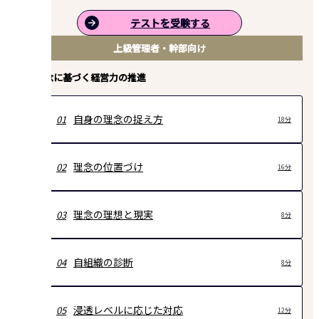
テストを受験する
上級管理者・幹部向け
経営理念に基づく経営力の推進
自身の理念の捉え方
01
18分
理念の位置づけ
02
16分
理念の理想と現実
03
8分
自組織の診断
04
8分
浸透レベルに応じた対応
05
12分