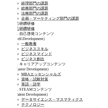
経理部門の課題
総務部門の課題
法務部門の課題
企画・マーケティング部門の課題
自己研鑽研修
自己研鑽研修
Ⅰ．自己啓発コンテンツ
（Self-Development）
一般教養
ビジネススキル
ビジネスマインド
ビジネス創出
Ⅱ．キャリアアップコンテンツ
（Career Development）
MBAエッセンシャルズ
資格・試験対策
英語・語学
Ⅲ．STEAMコンテンツ
（Talent Development）
データサイエンス・マスマティクス
テクノロジー