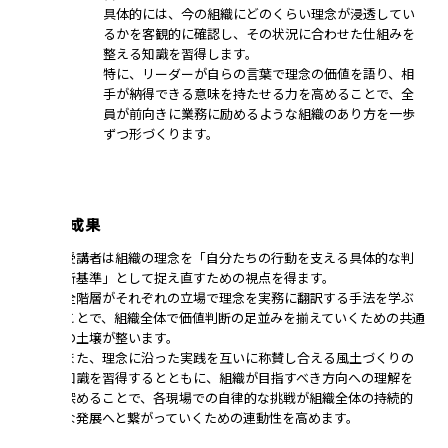
具体的には、今の組織にどのくらい理念が浸透してい
るかを客観的に確認し、その状況に合わせた仕組みを
整える知識を習得します。
特に、リーダーが自らの言葉で理念の価値を語り、相
手が納得できる意味を持たせる力を高めることで、全
員が前向きに業務に励めるような組織のあり方を一歩
ずつ形づくります。
研修の成果
受講者は組織の理念を「自分たちの行動を支える具体的な判
断基準」として捉え直すための視点を得ます。
全階層がそれぞれの立場で理念を実務に翻訳する手法を学ぶ
ことで、組織全体で価値判断の足並みを揃えていくための共通
の土壌が整います。
また、理念に沿った実践を互いに称賛し合える風土づくりの
知識を習得するとともに、組織が目指すべき方向への理解を
深めることで、各現場での自律的な挑戦が組織全体の持続的
な発展へと繋がっていくための連動性を高めます。