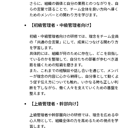
さらに、組織の価値と自分の業務とのつながりを、自
らの言葉で語ることで、チーム全体を良い方向へ導く
ためのメンバーとの関わり方を学びます。
【初級管理者・中級管理者向け】
初級・中級管理者向けの研修では、理念をチーム全員
の「共通の合言葉」にして、成果につなげる関わり方
を学習します。
具体的には、組織が何のために存在し、どこを目指し
ているのかを整理して、自分たちの部署が歩むべき道
筋を描くための知識を磨きます。
また、これまでの経験談や話し合いを通じて、メンバ
ーが理念の内容に心から納得し、自分事として動くよ
う促す伝え方についても触れ、いかなる時も正しい判
断を下しながら、働く人々を支えていくための基盤を
整えます。
【上級管理者・幹部向け】
上級管理者や幹部層向けの研修では、理念を広める中
心人物として、組織全体の力を高めるための視点を学
習します。