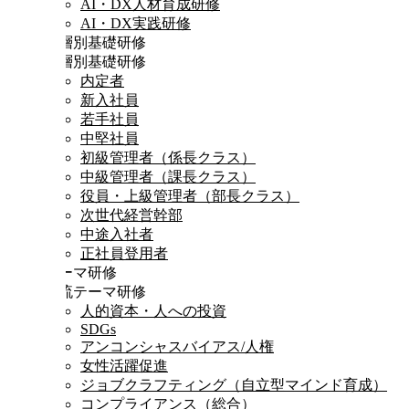
AI・DX人材育成研修
AI・DX実践研修
階層別基礎研修
階層別基礎研修
内定者
新入社員
若手社員
中堅社員
初級管理者（係長クラス）
中級管理者（課長クラス）
役員・上級管理者（部長クラス）
次世代経営幹部
中途入社者
正社員登用者
テーマ研修
時流テーマ研修
人的資本・人への投資
SDGs
アンコンシャスバイアス/人権
女性活躍促進
ジョブクラフティング（自立型マインド育成）
コンプライアンス（総合）