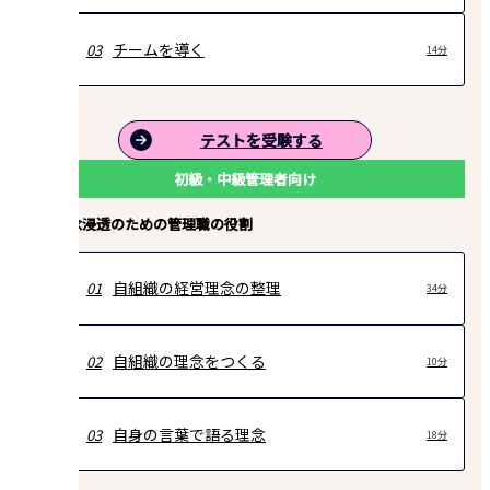
チームを導く
03
14分
テストを受験する
初級・中級管理者向け
経営理念浸透のための管理職の役割
自組織の経営理念の整理
01
34分
自組織の理念をつくる
02
10分
自身の言葉で語る理念
03
18分