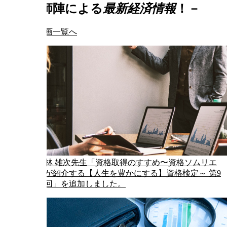
一流講師陣による
最新経済情報
！
－
ニュース動画一覧へ
林 雄次先生「資格取得のすすめ〜資格ソムリエ
が紹介する【人生を豊かにする】資格検定～ 第9
回」を追加しました。