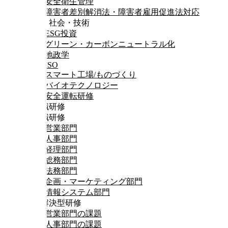
安全衛生管理
障害者差別解消法・障害者雇用促進法対応
環境・社会・技術
ESG投資
グリーン・カーボンニュートラル化
地政学
ISO
スマート工場/ものづくり
バイオテクノロジー
安全運転研修
専門職研修
専門職研修
営業部門
人事部門
経理部門
総務部門
法務部門
企画・マーケティング部門
情報システム部門
課題解決型研修
営業部門の課題
人事部門の課題