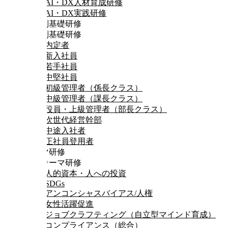
AI・DX人材育成研修
AI・DX実践研修
階層別基礎研修
階層別基礎研修
内定者
新入社員
若手社員
中堅社員
初級管理者（係長クラス）
中級管理者（課長クラス）
役員・上級管理者（部長クラス）
次世代経営幹部
中途入社者
正社員登用者
テーマ研修
時流テーマ研修
人的資本・人への投資
SDGs
アンコンシャスバイアス/人権
女性活躍促進
ジョブクラフティング（自立型マインド育成）
コンプライアンス（総合）