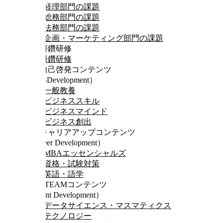
経理部門の課題
総務部門の課題
法務部門の課題
企画・マーケティング部門の課題
自己研鑽研修
自己研鑽研修
Ⅰ．自己啓発コンテンツ
（Self-Development）
一般教養
ビジネススキル
ビジネスマインド
ビジネス創出
Ⅱ．キャリアアップコンテンツ
（Career Development）
MBAエッセンシャルズ
資格・試験対策
英語・語学
Ⅲ．STEAMコンテンツ
（Talent Development）
データサイエンス・マスマティクス
テクノロジー