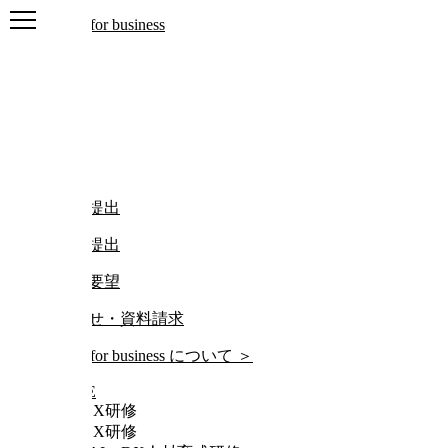
ログアウト
ログイン
マイページ
マイページ
レポートを提出
レポートを提出
研修動画ご要望
お問い合わせ・資料請求
について
＞
HOME
AI・DX研修
AI・DX研修