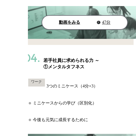
動画をみる
47分
04.
若手社員に求められる力 ～
①メンタルタフネス
ワーク
3つのミニケース（4分×3）
ミニケースからの学び（区別化）
今後も元気に成長するために