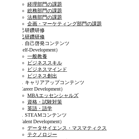
経理部門の課題
総務部門の課題
法務部門の課題
企画・マーケティング部門の課題
自己研鑽研修
自己研鑽研修
Ⅰ．自己啓発コンテンツ
（Self-Development）
一般教養
ビジネススキル
ビジネスマインド
ビジネス創出
Ⅱ．キャリアアップコンテンツ
（Career Development）
MBAエッセンシャルズ
資格・試験対策
英語・語学
Ⅲ．STEAMコンテンツ
（Talent Development）
データサイエンス・マスマティクス
テクノロジー