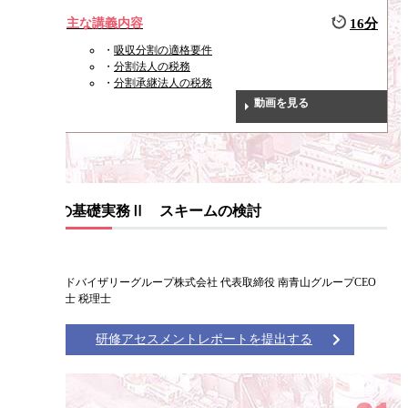
主な講義内容
16分
吸収分割の適格要件
分割法人の税務
分割承継法人の税務
動画を見る
M&Aの基礎実務Ⅱ スキームの検討
仙石 実
南青山アドバイザリーグループ株式会社 代表取締役 南青山グループCEO
公認会計士 税理士
研修アセスメントレポートを提出する