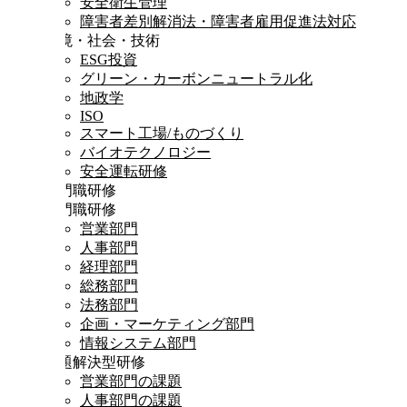
安全衛生管理
障害者差別解消法・障害者雇用促進法対応
環境・社会・技術
ESG投資
グリーン・カーボンニュートラル化
地政学
ISO
スマート工場/ものづくり
バイオテクノロジー
安全運転研修
専門職研修
専門職研修
営業部門
人事部門
経理部門
総務部門
法務部門
企画・マーケティング部門
情報システム部門
課題解決型研修
営業部門の課題
人事部門の課題