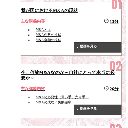
我が国におけるM&Aの現状
主な講義内容
13分
M&Aとは
M&A件数の推移
M&A金額の推移
動画を見る
今、何故M&Aなのか～自社にとって本当に必
要か～
主な講義内容
26分
M&Aの必要性（買い手、売り手）
M&Aの成功／失敗確率
動画を見る