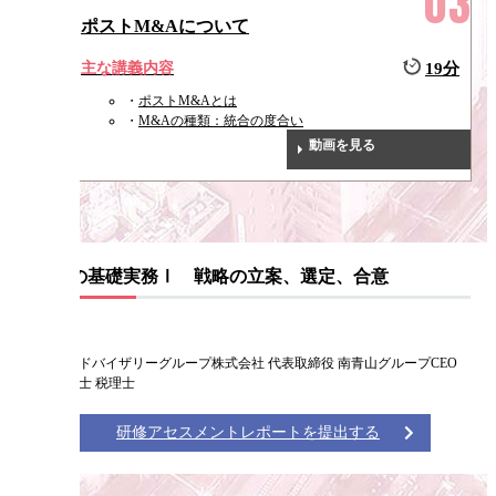
ポストM&Aについて
主な講義内容
19分
ポストM&Aとは
M&Aの種類：統合の度合い
動画を見る
M&Aの基礎実務Ⅰ 戦略の立案、選定、合意
仙石 実
南青山アドバイザリーグループ株式会社 代表取締役 南青山グループCEO
公認会計士 税理士
研修アセスメントレポートを提出する