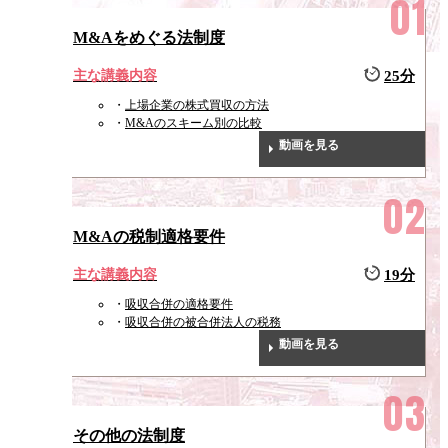
M&Aをめぐる法制度
主な講義内容
25分
上場企業の株式買収の方法
M&Aのスキーム別の比較
動画を見る
M&Aの税制適格要件
主な講義内容
19分
吸収合併の適格要件
吸収合併の被合併法人の税務
動画を見る
その他の法制度