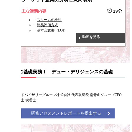
主な講義内容
29分
スキームの検討
簡易評価方式
基本合意書（LOI）
動画を見る
M&Aの基礎実務Ⅰ デュー・デリジェンスの基礎
仙石 実
南青山アドバイザリーグループ株式会社 代表取締役 南青山グループCEO
公認会計士 税理士
研修アセスメントレポートを提出する