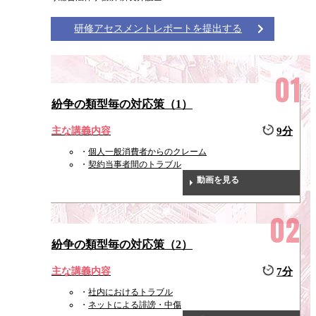
研修アセスメントレポートを提出する
紛争の類型毎の対応策（1）
主な講義内容
9分
個人一般消費者からのクレーム
契約当事者間のトラブル
動画を見る
紛争の類型毎の対応策（2）
主な講義内容
7分
社内におけるトラブル
ネットによる誹謗・中傷