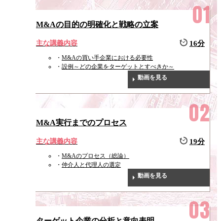
M&Aの目的の明確化と戦略の立案
主な講義内容
16分
M&Aの買い手企業における必要性
設例～どの企業をターゲットとすべきか～
動画を見る
M&A実行までのプロセス
主な講義内容
19分
M&Aのプロセス（総論）
仲介人と代理人の選定
動画を見る
ターゲット企業の分析と意向表明