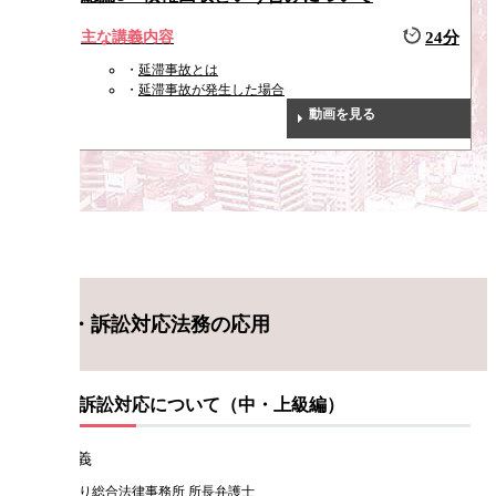
主な講義内容
24分
延滞事故とは
延滞事故が発生した場合
動画を見る
紛争・訴訟対応法務の応用
紛争・訴訟対応について（中・上級編）
本杉 明義
麹町大通り総合法律事務所 所長弁護士