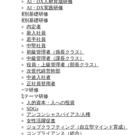
AI・DX人材育成研修
AI・DX実践研修
階層別基礎研修
階層別基礎研修
内定者
新入社員
若手社員
中堅社員
初級管理者（係長クラス）
中級管理者（課長クラス）
役員・上級管理者（部長クラス）
次世代経営幹部
中途入社者
正社員登用者
テーマ研修
時流テーマ研修
人的資本・人への投資
SDGs
アンコンシャスバイアス/人権
女性活躍促進
ジョブクラフティング（自立型マインド育成）
コンプライアンス（総合）