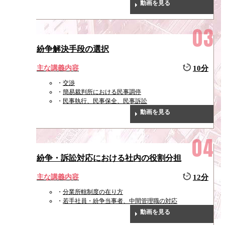
動画を見る
紛争解決手段の選択
主な講義内容
10分
交渉
簡易裁判所における民事調停
民事執行、民事保全、民事訴訟
動画を見る
紛争・訴訟対応における社内の役割分担
主な講義内容
12分
分業所轄制度の在り方
若手社員・紛争当事者、中間管理職の対応
動画を見る