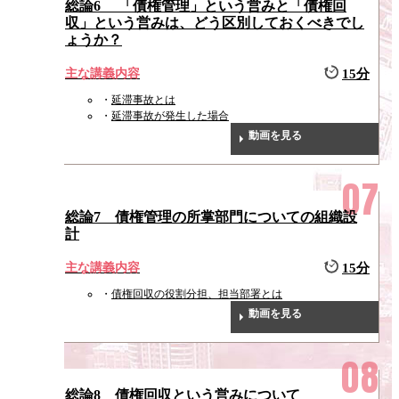
総論6 「債権管理」という営みと「債権回
収」という営みは、どう区別しておくべきでし
ょうか？
主な講義内容
15分
延滞事故とは
延滞事故が発生した場合
動画を見る
総論7 債権管理の所掌部門についての組織設
計
主な講義内容
15分
債権回収の役割分担、担当部署とは
動画を見る
総論8 債権回収という営みについて