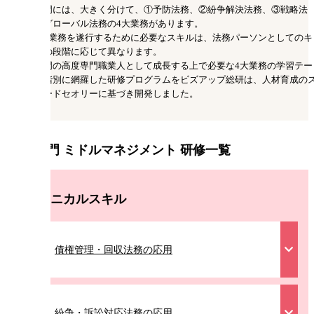
法務部門には、大きく分けて、①予防法務、②紛争解決法務、③戦略法
務、④グローバル法務の4大業務があります。
その4大業務を遂行するために必要なスキルは、法務パーソンとしてのキ
ャリアの段階に応じて異なります。
法務部門の高度専門職業人として成長する上で必要な4大業務の学習テー
マを職階別に網羅した研修プログラムをビズアップ総研は、人材育成の
タンダードセオリーに基づき開発しました。
法務部門 ミドルマネジメント 研修一覧
テクニカルスキル
債権管理・回収法務の応用
紛争・訴訟対応法務の応用