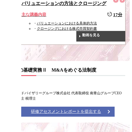
バリュエーションの方法とクロージング
主な講義内容
17分
バリュエーションにおける具体的方法
クロージングにおける株式売買契約書
動画を見る
M&Aの基礎実務Ⅱ M&Aをめぐる法制度
仙石 実
南青山アドバイザリーグループ株式会社 代表取締役 南青山グループCEO
公認会計士 税理士
研修アセスメントレポートを提出する