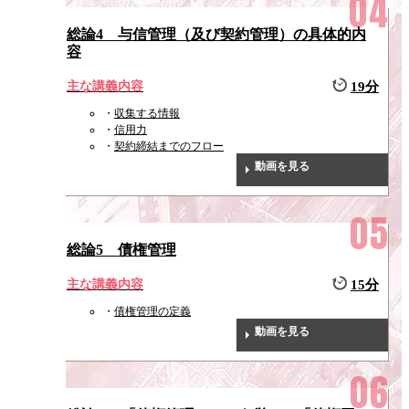
総論4 与信管理（及び契約管理）の具体的内
容
主な講義内容
19分
収集する情報
信用力
契約締結までのフロー
動画を見る
総論5 債権管理
主な講義内容
15分
債権管理の定義
動画を見る